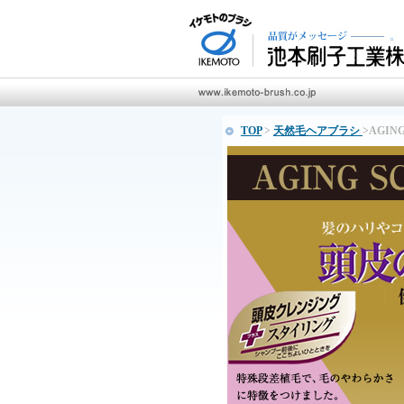
TOP
>
天然毛ヘアブラシ
>AGING