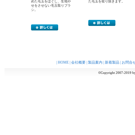
めた毛玉をほぐし、生地や
た毛玉を取り除きます。
せをさせない毛玉取りブラ
シ。
|
HOME
|
会社概要
|
製品案内
|
新着製品
|
お問合
©Copyright 2007-2019 by 