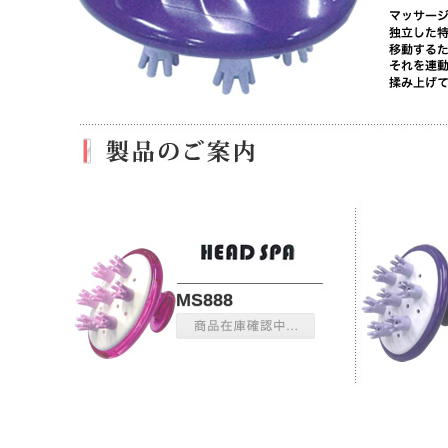
MS888